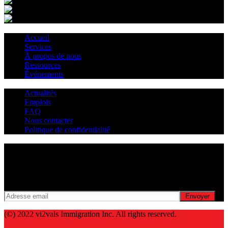
Accueil
Services
À propos de nous
Ressources
Événements
Actualités
Emplois
FAQ
Nous contacter
Politique de confidentialité
Infolettre
Entrez votre adresse e-mail pour recevoir les dernières mises à jour
et offres de notre part.
Envoyer
(©) 2022 vi2vals Immigration Inc. All rights reserved.